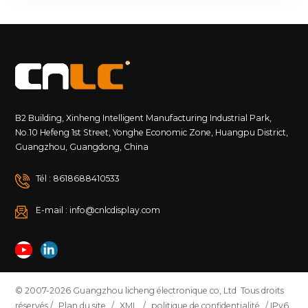
B2 Building, Xinheng Intelligent Manufacturing Industrial Park,
No.10 Hefeng 1st Street, Yonghe Economic Zone, Huangpu District,
Guangzhou, Guangdong, China
Tél : 8618688410533
E-mail : info@cnlcdisplay.com
© 2007-2026 Guangzhou licheng électronique co, Ltd Tous droits
réservés /
Plan du site
/
XML
/
politique de confidentialité
/ IPv6