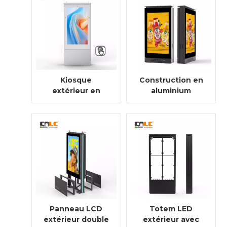
numérique
commercial
extérieur
Kiosque
Construction en
extérieur en
aluminium
verre antireflet
extérieure
avec écran multi-
interactive de
touch
conception de
double visage de
kiosque
d'affichage à
cristaux liquides
Panneau LCD
Totem LED
extérieur double
extérieur avec