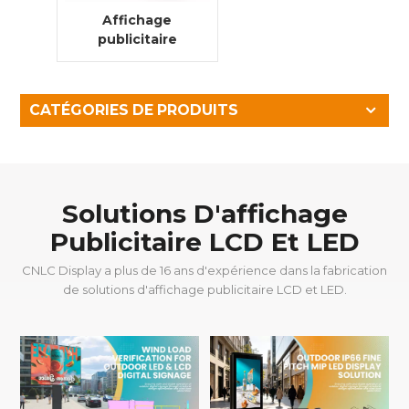
Affichage
publicitaire
numérique LCD
étanche
extérieur de 55
CATÉGORIES DE PRODUITS
pouces
Solutions D'affichage
Publicitaire LCD Et LED
CNLC Display a plus de 16 ans d'expérience dans la fabrication
de solutions d'affichage publicitaire LCD et LED.