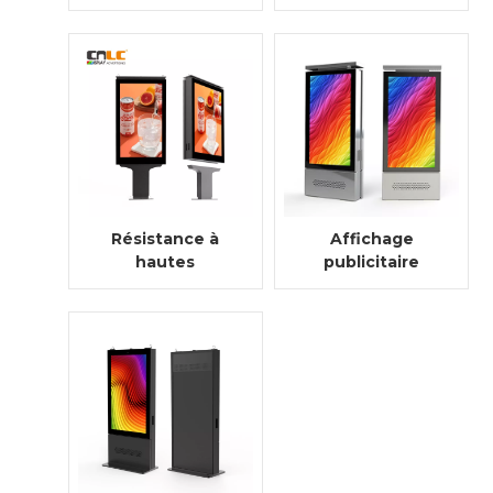
face annonçant
boîtier en
la signalisation
aluminium de
numérique
précision
Résistance à
Affichage
hautes
publicitaire
températures
numérique LCD
d'écran de
étanche
publicité
extérieur de 65
électronique
pouces
d'affichage
commercial
d'affichage à
cristaux liquides
IP65