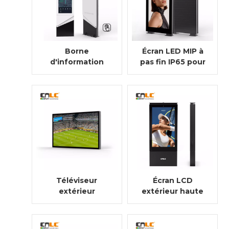
Borne
Écran LED MIP à
d'information
pas fin IP65 pour
interactive
extérieur,
extérieure avec
destiné à
écran tactile
l'affichage
étanche IP65
numérique
Téléviseur
Écran LCD
extérieur
extérieur haute
commercial 4K
luminosité pour
conçu pour
affichage
l'affichage
numérique