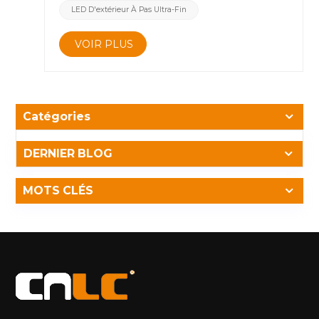
de base en plein soleil, mais pas toujours suffisant
LED D'extérieur À Pas Ultra-Fin
pour maintenir une clart&eacute; &eacute;clatante
sous un &eacute;clairage extr&ecirc;me. Les
VOIR PLUS
derni&egrave;res nouvelles du CNLC Module haute
luminosit&eacute; COB P1.25, aliment&eacute; par
des techniques d'emballage avanc&eacute;es et une
conception optique raffin&eacute;e, a atteint 3500
nits luminosit&eacute; et a pass&eacute; des
Catégories
certifications rigoureuses de performance en
ext&eacute;rieur. Ce bond en avant significatif
DERNIER BLOG
garantit une visibilit&eacute; exceptionnelle
m&ecirc;me sous un soleil intense de midi, tout en
conservant des couleurs vives et des d&eacute;tails fins
MOTS CLÉS
dans des conditions nuageuses, cr&eacute;pusculaires
ou r&eacute;tro&eacute;clair&eacute;es, offrant une
exp&eacute;rience visuelle &eacute;lev&eacute;e pour
les &eacute;crans num&eacute;riques
ext&eacute;rieurs. &nbsp; 2. Avantages et tendances
du COB dans les applications ext&eacute;rieures
Lisibilit&eacute; tout au long de la journ&eacute;e
Une luminosit&eacute; &eacute;lev&eacute;e
combin&eacute;e &agrave; un contraste