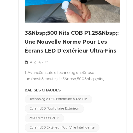
3&nbsp;500 Nits COB P1.25&nbsp;:
Une Nouvelle Norme Pour Les
Écrans LED D'extérieur Ultra-Fins
Aug 14, 2025
1. Avanc&eacute;e technologique&nbsp;:
luminosit&eacute; de 3&nbsp;500&nbsp;nits,
con&ccedil;ue pour l'excellence en ext&eacute;rieur
BALISES CHAUDES :
Dans le secteur des &eacute;crans LED
ext&eacute;rieurs, la luminosit&eacute; est l'un des
Technologie LED Extérieure À Pas Fin
facteurs les plus d&eacute;terminants pour la
Écran LED Publicitaire Extérieur
visibilit&eacute;. Actuellement, la plupart des
modules COB du march&eacute; offrent
3500 Nits COB P1.25
2000&ndash;3000 nits pour une utilisation en
Écran LED Extérieur Pour Ville Intelligente
ext&eacute;rieur : suffisant pour une lisibilit&eacute;