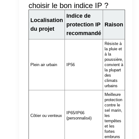
choisir le bon indice IP ?
Indice de
Localisation
protection IP
Raison
du projet
recommandé
Résiste à
la pluie et
à la
poussière,
Plein air urbain
IP56
convient à
la plupart
des
climats
urbains
Meilleure
protection
contre le
sel marin,
IP65/IP66
Côtier ou venteux
les
(personnalisé)
tempêtes
et les
fortes
embruns