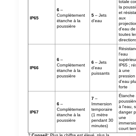
totale co
la pouss
6
–
et résist
Complètement
5
– Jets
IP65
aux
étanche à la
d’eau
projectio
poussière
d'eau de
toutes le
direction
Résistan
l'eau
6
–
supérieu
6
– Jets
Complètement
IP65 ; ré
IP66
d’eau
étanche à la
à une
puissants
poussière
pression
d'eau pl
forte
Étanche 
7
–
poussièr
6
–
Immersion
à l'eau, 
Complètement
temporaire
IP67
danger 
étanche à la
(1 mètre
une
poussière
pendant 30
immersi
minutes)
court te
?
Conseil:
Plus le chiffre est élevé, plus la