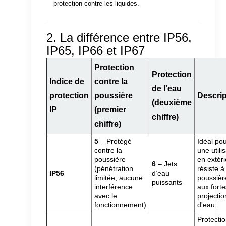
protection contre les liquides.
2. La différence entre IP56,
IP65, IP66 et IP67
Protection
Protection
Indice de
contre la
de l'eau
protection
poussière
Descrip
(deuxième
IP
(premier
chiffre)
chiffre)
5
– Protégé
Idéal po
contre la
une utili
poussière
en extéri
6
– Jets
(pénétration
résiste à
IP56
d’eau
limitée, aucune
poussièr
puissants
interférence
aux fort
avec le
projectio
fonctionnement)
d'eau
Protecti