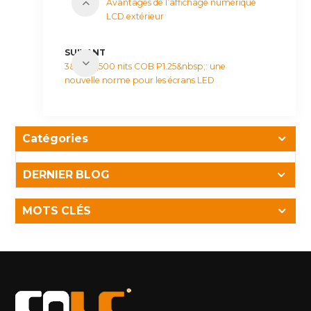
Avantages de l’affichage numérique
LCD extérieur
SUIVANT
3&nbsp;500 nits COB P1.25&nbsp;: une
nouvelle norme pour les écrans LED
d'extérieur ultra-fins
Catégories
DERNIER BLOG
MOTS CLÉS