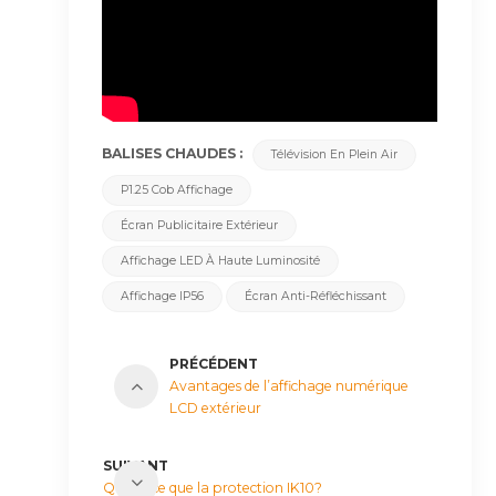
BALISES CHAUDES :
Télévision En Plein Air
P1.25 Cob Affichage
Écran Publicitaire Extérieur
Affichage LED À Haute Luminosité
Affichage IP56
Écran Anti-Réfléchissant
PRÉCÉDENT
Avantages de l’affichage numérique
LCD extérieur
SUIVANT
Qu'est-ce que la protection IK10?