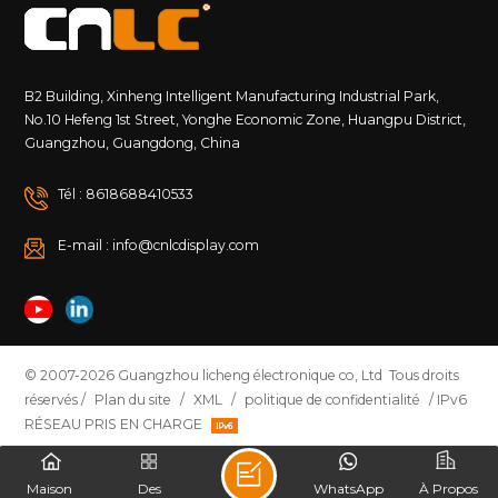
B2 Building, Xinheng Intelligent Manufacturing Industrial Park,
No.10 Hefeng 1st Street, Yonghe Economic Zone, Huangpu District,
Guangzhou, Guangdong, China
Tél : 8618688410533
E-mail : info@cnlcdisplay.com
© 2007-2026 Guangzhou licheng électronique co, Ltd Tous droits
réservés /
Plan du site
/
XML
/
politique de confidentialité
/ IPv6
RÉSEAU PRIS EN CHARGE
Maison
Des
WhatsApp
À Propos