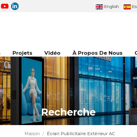
English
Es
Panneau D'affichage Numérique Extérieur À LED
s
Projets
Vidéo
À Propos De Nous
Recherche
Maison
/
Écran Publicitaire Extérieur AC