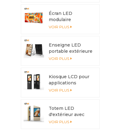
3 500 nits avec
boîtier en
aluminium et
Écran LED
dissipation
modulaire
thermique
d'extérieur en
VOIR PLUS
aluminium –
S'épisse librement
pour s'adapter à
Enseigne LED
toutes les tailles
portable extérieure
d'installation
avec batterie |
VOIR PLUS
Écran haute
luminosité IP65
pour commerces et
Kiosque LCD pour
événements
applications
interactives,
VOIR PLUS
structure
extérieure en
aluminium
Totem LED
d'extérieur avec
affichage
VOIR PLUS
6&nbsp;500 nits –
Double face pour