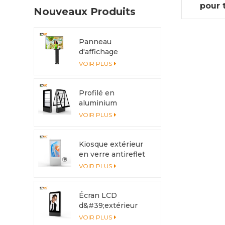
pour 
Nouveaux Produits
Panneau
d'affichage
extérieur LED
VOIR PLUS
4x3m IP56
Profilé en
aluminium
d'armoire Totem
VOIR PLUS
LED anticorrosion
avec système de
refroidissement
Kiosque extérieur
en verre antireflet
avec écran multi-
VOIR PLUS
touch
Écran LCD
d&#39;extérieur
haute luminosité
VOIR PLUS