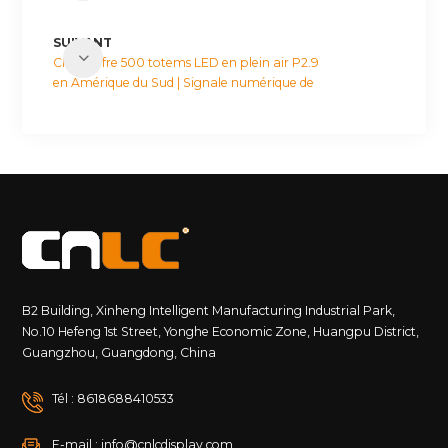
SUIVANT
CNLC offre 500 totems LED en plein air P2.9
en Amérique du Sud | Signale numérique de
haute luminosité
B2 Building, Xinheng Intelligent Manufacturing Industrial Park,
No.10 Hefeng 1st Street, Yonghe Economic Zone, Huangpu District,
Guangzhou, Guangdong, China
Tél : 8618688410533
E-mail : info@cnlcdisplay.com